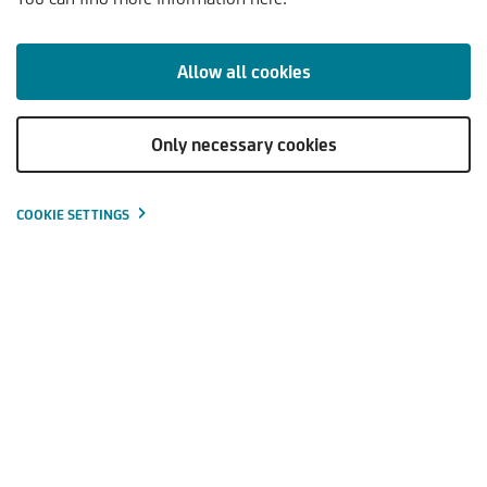
Allow all cookies
KOMMENTARE & ANALYSEN
TRENDS & PERSPEKTIVEN
Only necessary cookies
Value-Aktien: Warum wertorientierte Investments jetzt
wieder Konjunktur haben.
Value-Aktien unterscheiden sich im Vergleich zum breiten
COOKIE SETTINGS
Aktienmarkt im Wesentlichen durch drei signifikante
Merkmale, welche auch zur Konstruktion von sogenannten
Value-Style-Indizes verwendet werden können:
Das Preis-Buchwert-Verhältnis einer Value-Aktie ist
niedriger als im Gesamtmarkt.
Das geschätzte Kurs-Gewinn-Verhältnis (KGV) für die
nächsten zwölf Monate erscheint attraktiver.
Value-Aktien bieten eine höhere Dividendenrendite.