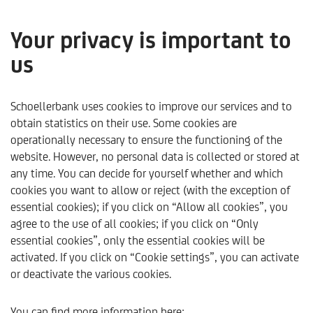
Your privacy is important to
us
Value-Aktien: Warum
wertorientierte
Schoellerbank uses cookies to improve our services and to
obtain statistics on their use. Some cookies are
Investments jetzt wieder
operationally necessary to ensure the functioning of the
website. However, no personal data is collected or stored at
Konjunktur haben -
any time. You can decide for yourself whether and which
Schoellerbank
cookies you want to allow or reject (with the exception of
essential cookies); if you click on “Allow all cookies”, you
Analysebrief Nr. 411
agree to the use of all cookies; if you click on “Only
essential cookies”, only the essential cookies will be
only available in German
activated. If you click on “Cookie settings”, you can activate
or deactivate the various cookies.
Schoellerbank
Trends & Analysen
Kommentare & Ana
You can find more information here: