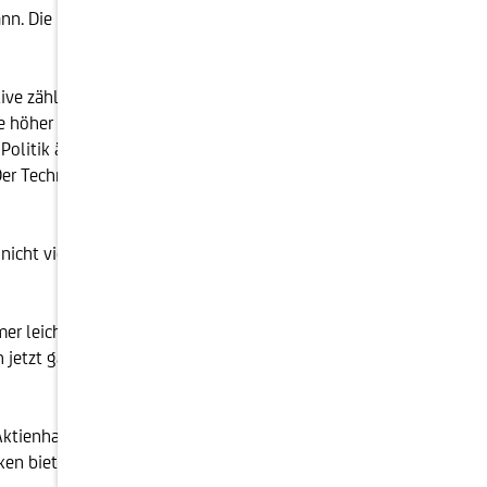
ann. Die Unternehmensgewinne steigen angesichts der
e zählte. Das hat sich abrupt geändert: Aktien mit
e höher die Bewertung einer Aktie, umso mehr wird
Politik ändert und die Zinsen anhebt, dann geraten
Der Technologieindex NASDAQ hat rund 22 % verloren,
ht viel geändert. Was sich geändert hat, ist die nun
er leicht, gute Aktien mit einer vernünftigen
h jetzt gaben die Kurse der Schoellerbank-Aktien
ktienhausse der letzten beiden Jahre ist der
nken bieten nicht mehr die Unterstützung, an welche