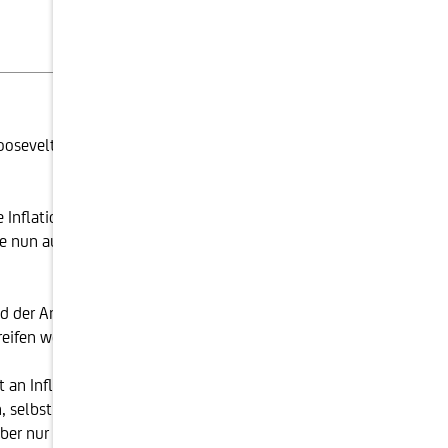
Download
oosevelt in seiner Antrittsrede im Jahr 1933 gesagt. Es
 Inflationsraten auf Niveaus gehoben, die seit der
ie nun ausgezogen sind, um gegen die Inflation
r Anleger, die in jeder Krise schnell zur Hilfe eilten
reifen werden.
ft an Inflation gewöhnt, umso länger dauert die
en, selbst wenn die Ursachen, die ihn hervorgerufen
aber nur langsam wieder sinkt, auch wenn die