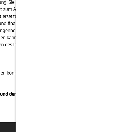
ng. Sie enthält weder ein Angebot zum Abschluss
t zum Abschluss eines Vertrages über eine
t ersetzen. Ausschließlich bei Anlageberatungen kann
nd finanzielle Situation) berücksichtigen sowie eine
genheit. Die frühere Wertentwicklung ist kein
den kann es bis zum Totalverlust des eingesetzten
ngen des Investments von einem Steuerberater beraten
en können. Die Schoellerbank ist zu einer
 und den darauf beruhenden Informationen wird