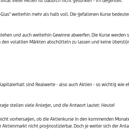
vität vieler Aktien ist dadurch nicht gesunken - im Gegenteil.
en-Glas" weiterhin mehr als halb voll. Die gefallenen Kurse bedeu
ehen und auch weiterhin Gewinne abwerfen. Die Kurse werden sich 
n den volatilen Märkten abschütteln zu lassen und keine überstür
 Kapitalerhalt sind Realwerte - also auch Aktien - so wichtig wie
Frage stellen viele Anleger, und die Antwort lautet: Heute!
 nicht vorhersagen, ob die Aktienkurse in den kommenden Monate
t der Aktienmarkt nicht prognostizierbar. Doch je weiter sich der 