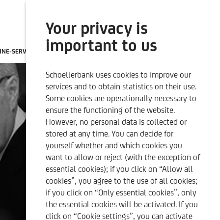
Your privacy is
SEARCH
ONLINE BANKING
important to us
INE-SERVICES
CONTACTS
CAREER
EN
Schoellerbank uses cookies to improve our
SUSTAINABILITY-RELATED
OUR QUALITY CRITERIA
services and to obtain statistics on their use.
DISCLOSURES
Some cookies are operationally necessary to
ensure the functioning of the website.
However, no personal data is collected or
stored at any time. You can decide for
yourself whether and which cookies you
want to allow or reject (with the exception of
essential cookies); if you click on “Allow all
cookies”, you agree to the use of all cookies;
if you click on “Only essential cookies”, only
the essential cookies will be activated. If you
click on “Cookie settings”, you can activate