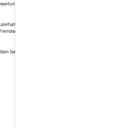
ewertung setzt, im Schnitt eine positive
alerhalt auch weiterhin über den Kapitalertrag stellen.
Fremdwährungen. Die Schoellerbank ist mit dieser
iben Sie optimistisch!