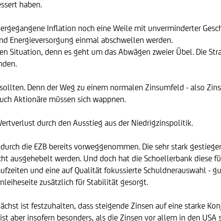
ssert haben.
bergegangene Inflation noch eine Weile mit unverminderter Gesch
und Energieversorgung einmal abschwellen werden.
en Situation, denn es geht um das Abwägen zweier Übel. Die Stra
nden.
 sollten. Denn der Weg zu einem normalen Zinsumfeld - also Zinsen
r auch Aktionäre müssen sich wappnen.
Wertverlust durch den Ausstieg aus der Niedrigzinspolitik.
urch die EZB bereits vorweggenommen. Die sehr stark gestiegen
ht ausgehebelt werden. Und doch hat die Schoellerbank diese für
laufzeiten und eine auf Qualität fokussierte Schuldnerauswahl - g
eiheseite zusätzlich für Stabilität gesorgt.
chst ist festzuhalten, dass steigende Zinsen auf eine starke Ko
 ist aber insofern besonders, als die Zinsen vor allem in den US