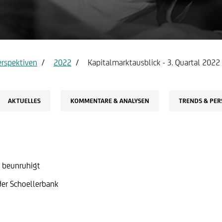
count & Visa Infinite
Report service Income state
erspektiven
2022
Kapitalmarktausblick - 3. Quartal 2022
AKTUELLES
KOMMENTARE & ANALYSEN
TRENDS & PER
d beunruhigt
der Schoellerbank