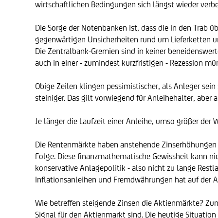
wirtschaftlichen Bedingungen sich längst wieder verbe
Die Sorge der Notenbanken ist, dass die in den Trab ü
gegenwärtigen Unsicherheiten rund um Lieferketten 
Die Zentralbank-Gremien sind in keiner beneidenswert
auch in einer - zumindest kurzfristigen - Rezession mü
Obige Zeilen klingen pessimistischer, als Anleger sein
steiniger. Das gilt vorwiegend für Anleihehalter, abe
Je länger die Laufzeit einer Anleihe, umso größer der 
Die Rentenmärkte haben anstehende Zinserhöhungen d
Folge. Diese finanzmathematische Gewissheit kann nic
konservative Anlagepolitik - also nicht zu lange Rest
Inflationsanleihen und Fremdwährungen hat auf der Anl
Wie betreffen steigende Zinsen die Aktienmärkte? Zunä
Signal für den Aktienmarkt sind. Die heutige Situation