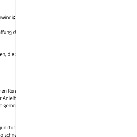
windigkeit weiterläuft, selbst wenn die
ffung der Geldpolitik ist zwar notwendig, kann aber
, die zumindest die Inflation abgelten - ist ein
en Renditen haben unweigerlich Kursverluste zur
 Anleihehalter sehr gefährliche Lage durch eine
ut gemeistert. Die aktive Beimischung von
njunktur hinweisen und somit per se kein negatives
A so schnell steigen wie schon lange nicht mehr. Zudem