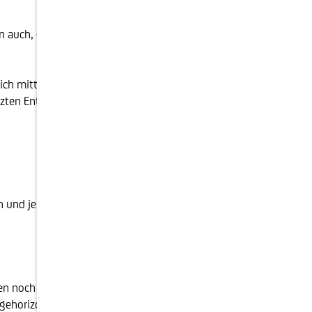
ten auch, dass Investoren für die eingegangenen Risiken
mittelfristig wieder erholen, wie sie es auch in der
zten Entscheidungen zu treffen.
 eh und je. Doch der Aktienmarkt ist keine Einbahnstraße
n noch weiter fallen oder ob nun eine Erholung
Anlagehorizont in die Zukunft ausdehnt, umso