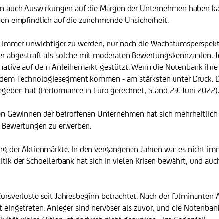
tion auch Auswirkungen auf die Margen der Unternehmen haben k
ren empfindlich auf die zunehmende Unsicherheit.
en immer unwichtiger zu werden, nur noch die Wachstumsperspektiv
r abgestraft als solche mit moderaten Bewertungskennzahlen. J
rnative auf dem Anleihemarkt gestützt. Wenn die Notenbank ihre 
us dem Technologiesegment kommen - am stärksten unter Druck. 
eben hat (Performance in Euro gerechnet, Stand 29. Juni 2022).
Gewinnen der betroffenen Unternehmen hat sich mehrheitlich nic
en Bewertungen zu erwerben.
ng der Aktienmärkte. In den vergangenen Jahren war es nicht imm
tik der Schoellerbank hat sich in vielen Krisen bewährt, und auc
rsverluste seit Jahresbeginn betrachtet. Nach der fulminanten A
t eingetreten. Anleger sind nervöser als zuvor, und die Notenba