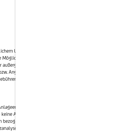
blichem Umfang steigen oder fallen und können nicht
öglichkeit, dass der:die Anleger:in nicht die
nter außergewöhnlichen Umständen kann es bis zum
 bzw. Angaben zur Wertentwicklung auf die
t. Gebühren und steuerliche Aufwendungen können die
 Anlageempfehlung dar. Die vorliegenden
keine Aufforderung, ein solches Angebot zu stellen.
en bezogene Beratung nicht ersetzen. Diese
analysen erstellt und unterliegt auch nicht dem