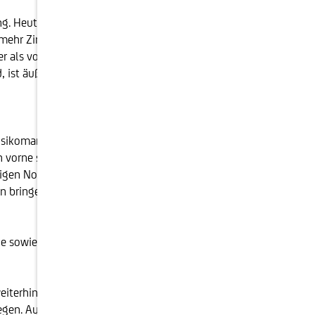
g. Heute stehen wir vor einer gänzlich neuen
 mehr Zinsen als noch vor einem Jahr und bieten damit
r als vor einem Jahr. Allerdings macht uns auch eine
d, ist äußerst unsicher. Außerdem befinden sich viele
Risikomanager:innen vollzogen: einen Renditeanstieg
 vorne sind somit auch wieder interessante Renditen
tigen Notenbank-Inflationszieles bei gut zwei Prozent
en bringen teilweise deutlich höhere Zinsen als länger
one sowie bei qualitativen Unternehmensanleihen
weiterhin für günstig bewertet und mischen diese
egen. Auch bei Anleihen von Schwellenländern mit