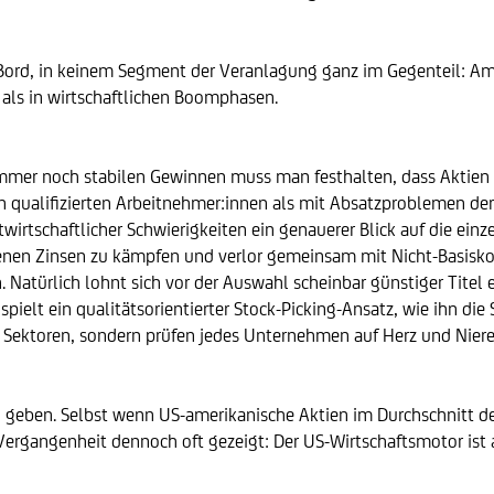
r Bord, in keinem Segment der Veranlagung ganz im Gegenteil: 
ls in wirtschaftlichen Boomphasen.
mer noch stabilen Gewinnen muss man festhalten, dass Aktien ak
 qualifizierten Arbeitnehmer:innen als mit Absatzproblemen der
wirtschaftlicher Schwierigkeiten ein genauerer Blick auf die ei
enen Zinsen zu kämpfen und verlor gemeinsam mit Nicht-Basis
 Natürlich lohnt sich vor der Auswahl scheinbar günstiger Titel e
pielt ein qualitätsorientierter Stock-Picking-Ansatz, wie ihn die 
ge Sektoren, sondern prüfen jedes Unternehmen auf Herz und Niere
geben. Selbst wenn US-amerikanische Aktien im Durchschnitt deu
 Vergangenheit dennoch oft gezeigt: Der US-Wirtschaftsmotor ist 