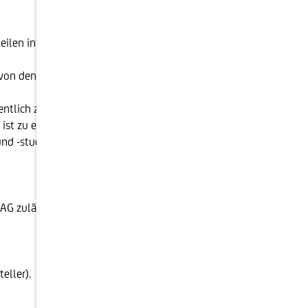
en informiert Sie die Broschüre MiFID II -Markets in
t von den persönlichen Verhältnissen der Anleger:innen
tlich zugänglichen Quellen erstellt, die als
ist zu einer Aktualisierung dieser Informationen nicht
 und -studie und den darauf beruhenden Informationen
AG zulässig.
eller).