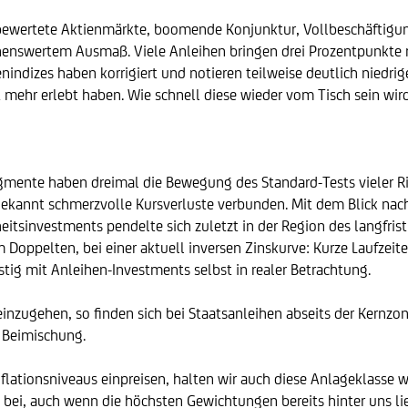
h bewertete Aktienmärkte, boomende Konjunktur, Vollbeschäftigun
ennenswertem Ausmaß. Viele Anleihen bringen drei Prozentpunkte
indizes haben korrigiert und notieren teilweise deutlich niedrige
ht mehr erlebt haben. Wie schnell diese wieder vom Tisch sein wir
tsegmente haben dreimal die Bewegung des Standard-Tests vieler 
ekannt schmerzvolle Kursverluste verbunden. Mit dem Blick nach
eitsinvestments pendelte sich zuletzt in der Region des langfris
im Doppelten, bei einer aktuell inversen Zinskurve: Kurze Laufzeit
stig mit Anleihen-Investments selbst in realer Betrachtung.
 einzugehen, so finden sich bei Staatsanleihen abseits der Kernz
r Beimischung.
nflationsniveaus einpreisen, halten wir auch diese Anlageklasse 
bei, auch wenn die höchsten Gewichtungen bereits hinter uns li