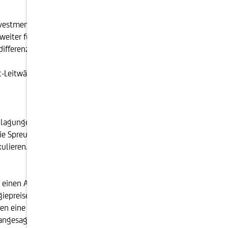
eninvestment bleiben. Dazu muss man genau beobachten,
iter für ein interessantes Investment, nicht zuletzt
ifferenzen spielen eine gewichtige Rolle.
-Leitwährungen sind ein guter Weg für einen
agungen. Einzige und wichtige Klarheit ist, dass uns
ie Spreu vom Weizen trennen. Auch sollten
kulieren.
 einen Arbeitskräftemangel in vielen Branchen,
iepreise noch nicht in der Breite der Konsumgüter
ren eine jahrzehntelang sehr günstige Versorgung
angesagt.