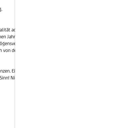
g.
lität achtet und auf einen krisenerprobten
en Jahres zeigen, wie groß die Streuung in
rmögensvernichtende Fehler für unsere Kund:innen zu
ch von der Anleihenseite oder in Zukunft von anderen
nzen. Ein langfristig bewährter Investmentansatz, der
Sinn! Nicht ohne Grund feiert die Schoellerbank