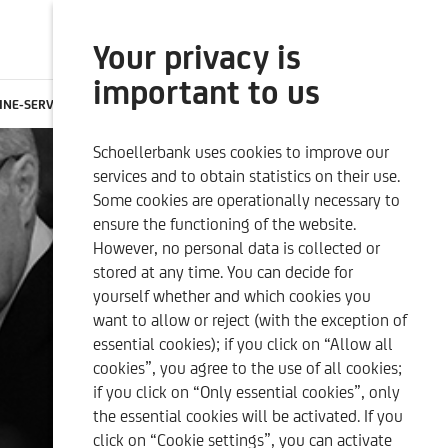
Your privacy is
SEARCH
ONLINE BANKING
important to us
INE-SERVICES
CONTACTS
CAREER
EN
Schoellerbank uses cookies to improve our
SUSTAINABILITY-RELATED
OUR QUALITY CRITERIA
services and to obtain statistics on their use.
DISCLOSURES
Some cookies are operationally necessary to
ensure the functioning of the website.
However, no personal data is collected or
stored at any time. You can decide for
yourself whether and which cookies you
want to allow or reject (with the exception of
essential cookies); if you click on “Allow all
cookies”, you agree to the use of all cookies;
if you click on “Only essential cookies”, only
the essential cookies will be activated. If you
click on “Cookie settings”, you can activate