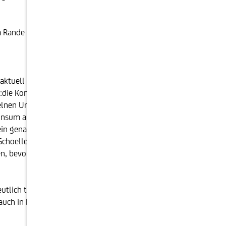
Am Rande einer Rezession müssen Geschäftsmodelle von
tuell weit weg von teuer bewertet sind. Derzeit
:die Konsument:in hat sich nicht zurückgezogen.
nzelnen Unternehmen sowie auf die Sektoren. Das
konsum am meisten. Auch der Immobiliensektor musste
in genauerer Blick: Gerade in der jetzigen Phase des
Schoellerbank seit Jahrzehnten erfolgreich verfolgt,
n, bevor der Zugang in die Schoellerbank
tlich teurer aussehen als ihre Pendants aus Europa
auch in Krisen und Rezessionen stark, eine höhere