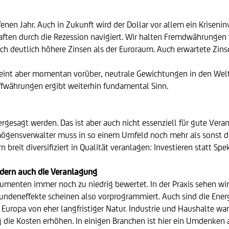
ufenen Jahr. Auch in Zukunft wird der Dollar vor allem ein Kris
ften durch die Rezession navigiert. Wir halten Fremdwährungen we
och deutlich höhere Zinsen als der Euroraum. Auch erwartete Zinsd
eint aber momentan vorüber, neutrale Gewichtungen in den Welt
offwährungen ergibt weiterhin fundamental Sinn.
sagt werden. Das ist aber auch nicht essenziell für gute Veranl
rmögensverwalter muss in so einem Umfeld noch mehr als sonst d
n breit diversifiziert in Qualität veranlagen: Investieren statt Spe
ondern auch die Veranlagung
rumenten immer noch zu niedrig bewertet. In der Praxis sehen wir
undeneffekte scheinen also vorprogrammiert. Auch sind die Energ
ropa von eher langfristiger Natur. Industrie und Haushalte wa
 die Kosten erhöhen. In einigen Branchen ist hier ein Umdenken 