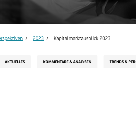
count & Visa Infinite
Report service Income state
erspektiven
2023
Kapitalmarktausblick 2023
AKTUELLES
KOMMENTARE & ANALYSEN
TRENDS & PER