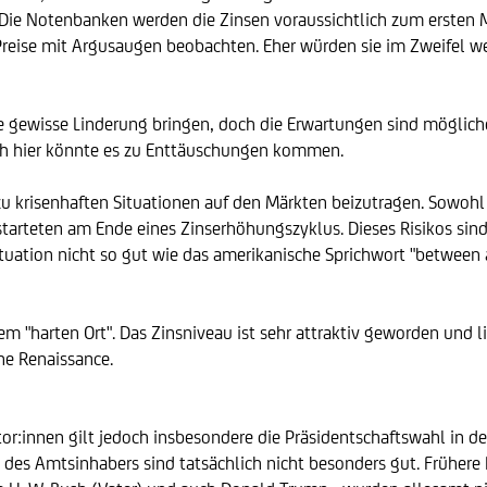
. Die Notenbanken werden die Zinsen voraussichtlich zum ersten M
Preise mit Argusaugen beobachten. Eher würden sie im Zweifel 
e gewisse Linderung bringen, doch die Erwartungen sind mögliche
uch hier könnte es zu Enttäuschungen kommen.
zu krisenhaften Situationen auf den Märkten beizutragen. Sowoh
tarteten am Ende eines Zinserhöhungszyklus. Dieses Risikos sind
tuation nicht so gut wie das amerikanische Sprichwort "between 
 "harten Ort". Das Zinsniveau ist sehr attraktiv geworden und lief
ne Renaissance.
stor:innen gilt jedoch insbesondere die Präsidentschaftswahl in 
 des Amtsinhabers sind tatsächlich nicht besonders gut. Frühere 