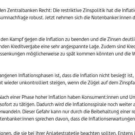
 Zentralbanken Recht: Die restriktive Zinspolitik hat die Inflat
nsumnachfrage robust. Jetzt nehmen sich die Notenbanker:innen di
n Kampf gegen die Inflation zu beenden und die Zinsen deutlic
nden Kreditvergabe eine sehr angespannte Lage. Zudem sind Kred
Zinssenkungen möglicherweise zu spät kommen könnten und die Wi
ngenen Inflationsphasen ist, dass die Inflation nicht besiegt is
t wieder unkontrolliert steigen, wenn die Zügel auf dem Zinspfa
 Nach einer Phase hoher Inflation haben Konsument:innen und Unt
ofort zu tätigen. Dadurch wird die Inflationsspirale noch weiter 
rwandeln. Dieser Gefahr kann nur durch die Beibehaltung einer re
tenbanker:innen sprechen davon, dass die Inflationserwartungen 
onen, die sie bei ihrer Anlagestrategie beachten sollten. Erstens 