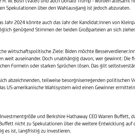
 H. W. Bush (Vater) und auch Donald Trump - wurden allesamt nic
ten Spekulationen über den Wahlausgang ist jedoch abzuraten.
as Jahr 2024 könnte auch das Jahr der Kandidat:innen von Kleinpa
lich genügend Stimmen der beiden Großparteien an sich ziehen 
e wirtschaftspolitische Ziele: Biden möchte Besserverdiener:inn
en weit auseinander. Doch unabhängig davon, wer gewinnt: Die fi
chen Formeln oder starken Sprüchen lösen. Das gilt selbstverstän
 sich abzeichnenden, teilweise besorgniserregenden politischen 
. Das US-amerikanische Wahlsystem wird einen Gewinner ermittel
b Investmentgröße und Berkshire Hathaway CEO Warren Buffett, das
 Buffett nicht zu Spekulationen über die weitere Entwicklung auf 
es ist, langfristig zu investieren.