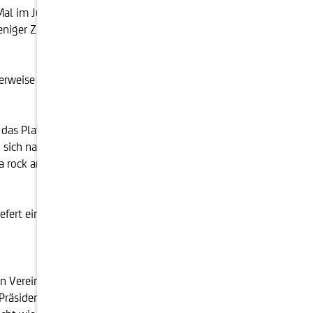
al im Juni oder Juli senken. Doch sie werden sehr
weniger Zinssenkungen vornehmen als einen erneuten
rweise zu hoch. Das Anspringen der Kreditvergabe ist
l das Platzen der Dotcom-Blase rund um die
 sich natürlich auch die Notenbanker:innen bewusst.
a rock and a hard place" (zwischen einem Felsen und
ert eine solide Ertragsbasis für das Portfolio. Das
den Vereinigten Staaten am 5. November als das
Präsidenten, die am Ende ihrer ersten Amtszeit ähnlich