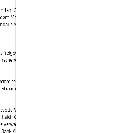
. Im Jahr 2023 verkaufte das Unternehmen mehr
dem Markt zurück und steigerte so seine Ertragskraft.
fenbar sieht Warren Buffett im Anleihenmarkt
s freigewordene Kapital auf dem Anleihenmarkt. Die
errschenden Trends zu beurteilen. Heute sind
ndbreite. Auf dem Aktienmarkt könnten sich in den
eihenmarkt erleichtert das Abwarten dieser
hsvolle Vermögensanlage. Sie konzentriert sich auf die
ich über das Motto "investieren statt spekulieren"
e verwaltet für private und institutionelle
it Bank Austria und das Kompetenzzentrum der