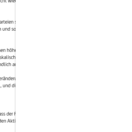
ht wiedergewählt. Daher favorisieren die
rteien sein. Auch wenn diese "Drittkandidat:innen"
und so einen entscheidenden Einfluss auf die Wahl
en höher besteuern, Trump steht dafür nicht. Auch in
skalischen, wirtschaftlichen und geopolitischen
dlich auch für alle anderen Länder.
Veränderungen erscheint diese Börsenweisheit zynisch.
n, und die Börsen werden sich mit anderen Themen
s der Finanzmarkt - anders als zu seiner Jugendzeit -
den Aktienmärkten hinreißen. Lieber schreibt er über