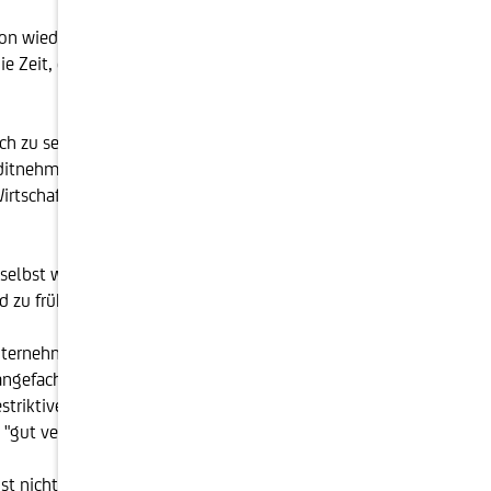
ion wieder auf ein akzeptables Maß sinken lassen.
e Zeit, die richtigen Zeitpunkte für Zinssenkungen zu
h zu senken. Denn in vielen Branchen - insbesondere
itnehmer:innen durch variabel verzinste
rtschaft dadurch Schaden nimmt, ist nicht von der
t, selbst wenn die Konsumentenpreisindizes kein hohes
d zu früh losgelassen werden.
ernehmen erfahren, dass es wichtig ist, schnell auf
angefacht. Ein moderates Neuaufflackern inflationärer
striktiven Geldpolitik lange über das Ende der ersten
"gut verankert" sein müssen.
ist nicht damit zu rechnen, dass die Zinsen wieder auf