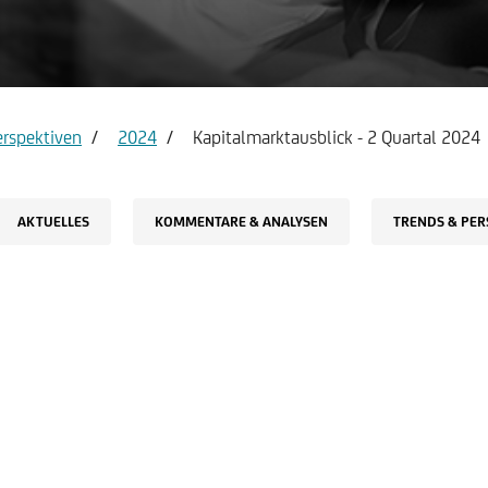
count & Visa Infinite
Report service Income state
erspektiven
2024
Kapitalmarktausblick - 2 Quartal 2024
AKTUELLES
KOMMENTARE & ANALYSEN
TRENDS & PER