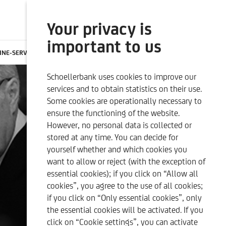
Your privacy is
SEARCH
ONLINE BANKING
important to us
INE-SERVICES
CONTACTS
CAREER
EN
Schoellerbank uses cookies to improve our
SUSTAINABILITY-RELATED
OUR QUALITY CRITERIA
services and to obtain statistics on their use.
DISCLOSURES
Some cookies are operationally necessary to
ensure the functioning of the website.
However, no personal data is collected or
stored at any time. You can decide for
yourself whether and which cookies you
want to allow or reject (with the exception of
essential cookies); if you click on “Allow all
cookies”, you agree to the use of all cookies;
if you click on “Only essential cookies”, only
the essential cookies will be activated. If you
click on “Cookie settings”, you can activate