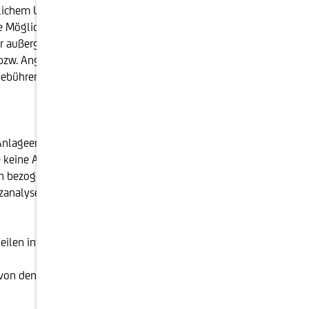
blichem Umfang steigen oder fallen und können nicht
öglichkeit, dass der:die Anleger:in nicht die
nter außergewöhnlichen Umständen kann es bis zum
 bzw. Angaben zur Wertentwicklung auf die
t. Gebühren und steuerliche Aufwendungen können die
 Anlageempfehlung dar. Die vorliegenden
keine Aufforderung, ein solches Angebot zu stellen.
en bezogene Beratung nicht ersetzen. Diese
analysen erstellt und unterliegt auch nicht dem
en informiert Sie die Broschüre "MiFID II -Markets in
t von den persönlichen Verhältnissen der Anleger:innen