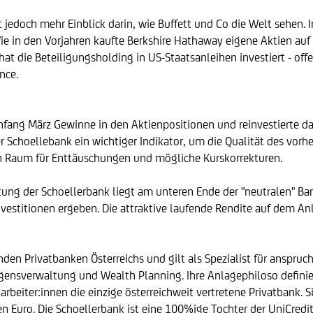
t jedoch mehr Einblick darin, wie Buffett und Co die Welt sehen
ie in den Vorjahren kaufte Berkshire Hathaway eigene Aktien auf 
hat die Beteiligungsholding in US-Staatsanleihen investiert - of
nce.
fang März Gewinne in den Aktienpositionen und reinvestierte da
 Schoellebank ein wichtiger Indikator, um die Qualität des vorh
den Raum für Enttäuschungen und mögliche Kurskorrekturen.
ung der Schoellerbank liegt am unteren Ende der "neutralen" Ba
titionen ergeben. Die attraktive laufende Rendite auf dem Anl
nden Privatbanken Österreichs und gilt als Spezialist für anspruc
erwaltung und Wealth Planning. Ihre Anlagephiloso definiert s
beiter:innen die einzige österreichweit vertretene Privatbank. Si
n Euro. Die Schoellerbank ist eine 100%ige Tochter der UniCred