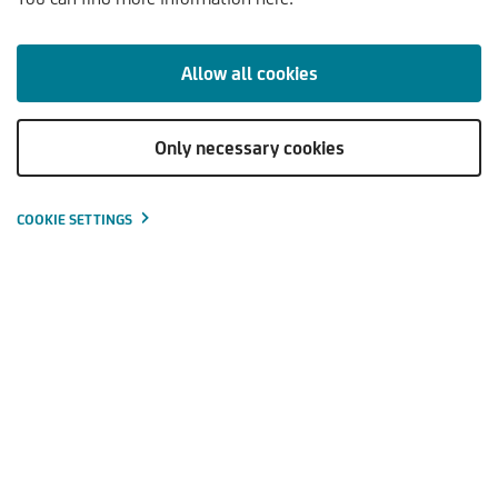
KOMMENTARE & ANALYSEN
TRENDS & PERSPEKTIVEN
Allow all cookies
Only necessary cookies
Wasser ist eines der kostbarsten Güter der eniger als 1 %
des weltweiten Wasservorrats kann genutzt werden.
Daraus ergeben sich Konflikte, die es zu entschärfen gilt
COOKIE SETTINGS
Bevölkerungszuwachs und Klimawandel stellen die
Menschheit im Umgang mit Wasser vor enorme
Herausforderungen. Ein verantwortungsvollerer Umgang
mit dem blauen ist das Gebot der Stunde
Eine effizientere Nutzung des kostbaren Rohstoffs kann
durch verschiedenste Investitionen erreicht werden. Dabei
stehen Unternehmen im Mittelpunkt, die zur
Effizienzsteigerung benötigt werden. Schätzungen
zufolge sollte der Wassersektor bis 2025 auf einen Wert