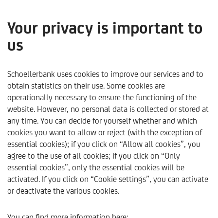
Your privacy is important to
us
Investieren in Wasser -
Anlagechance blaues Gold
Schoellerbank uses cookies to improve our services and to
obtain statistics on their use. Some cookies are
- Schoellerbank
operationally necessary to ensure the functioning of the
website. However, no personal data is collected or stored at
Analysebrief Nr. 421
any time. You can decide for yourself whether and which
cookies you want to allow or reject (with the exception of
only available in German
essential cookies); if you click on “Allow all cookies”, you
agree to the use of all cookies; if you click on “Only
essential cookies”, only the essential cookies will be
activated. If you click on “Cookie settings”, you can activate
or deactivate the various cookies.
Schoellerbank
Trends & Analysen
Kommentare & Ana
You can find more information here: