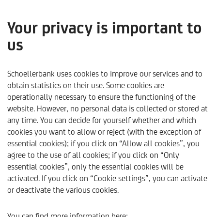
Your privacy is important to
us
Investieren: Anlagehypes
vor dem Hintergrund der
Schoellerbank uses cookies to improve our services and to
obtain statistics on their use. Some cookies are
Nachhaltigkeit -
operationally necessary to ensure the functioning of the
website. However, no personal data is collected or stored at
Schoellerbank
any time. You can decide for yourself whether and which
Analysebrief Nr.403
cookies you want to allow or reject (with the exception of
essential cookies); if you click on “Allow all cookies”, you
agree to the use of all cookies; if you click on “Only
only available in German
essential cookies”, only the essential cookies will be
activated. If you click on “Cookie settings”, you can activate
or deactivate the various cookies.
Schoellerbank
Trends & Analysen
Kommentare & Ana
You can find more information here: