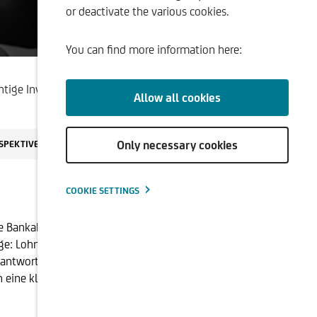
or deactivate the various cookies.
ment
You can find more information here:
chtige Investmentansatz macht den Unterschied - Schoellerbank 
Allow all cookies
Only necessary cookies
SPEKTIVEN
COOKIE SETTINGS
 Bankaktien mussten teils kräftige Kursverluste
e: Lohnt sich ein Einstieg, oder soll man aktuell doch
beantworten lässt. Vorneweg: Die Anlageexpert:innen
ch eine kluge Asset-Allokation mit einem