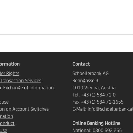
formation
Contact
er Rights
Schoellerbank AG
ransaction Services
Renngasse 3
c Exchange of Information
1010 Vienna, Austria
Tel. +43 (1) 534 71-0
buse
Fax +43 (1) 534 71-1655
ion on Account Switches
E-Mail:
info@schoellerbank.a
mation
Conduct
Online Banking Hotline
 Use
National: 0800 692 265