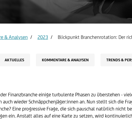
count & Visa Infinite
Report service Income state
e & Analysen
2023
Blickpunkt Branchenrotation: Der ri
AKTUELLES
KOMMENTARE & ANALYSEN
TRENDS & PER
er Finanzbranche einige turbulente Phasen zu überstehen - viele
 auch wieder Schnäppchenjäger:innen an. Nun stellt sich die Frag
anche? Eine progressive Frage, die sich pauschal natürlich nicht 
n ein. Anstatt alles auf eine Karte zu setzen, wird kontinuierli