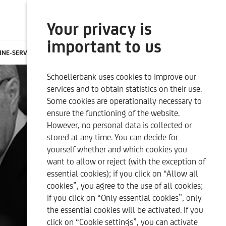
Your privacy is
SEARCH
ONLINE BANKING
important to us
INE-SERVICES
CONTACTS
CAREER
EN
Schoellerbank uses cookies to improve our
SUSTAINABILITY-RELATED
OUR QUALITY CRITERIA
services and to obtain statistics on their use.
DISCLOSURES
Some cookies are operationally necessary to
ensure the functioning of the website.
However, no personal data is collected or
stored at any time. You can decide for
yourself whether and which cookies you
want to allow or reject (with the exception of
essential cookies); if you click on “Allow all
cookies”, you agree to the use of all cookies;
if you click on “Only essential cookies”, only
the essential cookies will be activated. If you
click on “Cookie settings”, you can activate