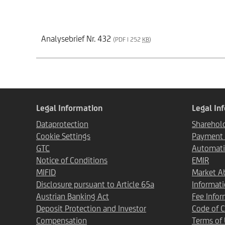
Analysebrief Nr. 432
(PDF | 252
KB
)
Legal Information
Legal In
Dataprotection
Sharehold
Cookie Settings
Payment T
GTC
Automati
Notice of Conditions
EMIR
MIFID
Market A
Disclosure pursuant to Article 65a
Informat
Austrian Banking Act
Fee Infor
Deposit Protection and Investor
Code of 
Compensation
Terms of