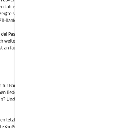
n Jahren gestärkt, seien aber noch nicht völlig
eigte sich zufriedener. "Der Bankensektor ist heute
 EZB-Bankenaufseherin Danièle Nouy.
dei Paschi di Siena, legte einen Rettungsplan vor, mit
weitere fünf Milliarden Euro frisches Kapital
st an faulen Krediten restlos ausradieren würde. Das
n für Banken reagiert. Diese wurden im Zeitablauf
ichen Bedeutung besondere Eigenmittel-Regeln. Dabei
ein? Und welche Vermögenspositionen (Aktiva), das
en letzten Jahrzehnten, mit Hilfe der
te große Vorteile: Diese Schulden haben zu einem