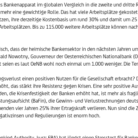
Bankenapparat im globalen Vergleich in die zweite und dritte Re
mehr eine gewichtige Rolle. Das hat viele Arbeitsplätze gekost
tzen, ihre derzeitige Kostenbasis um rund 30% und damit um 25 M
beitsplätzen. Bis zu 115.000 weitere Arbeitsplätze können nach
listisch, dass der heimische Bankensektor in den nächsten Jahren u
 Ewald Nowotny, Gouverneur der Oesterreichischen Nationalbank (Oe
 seien es laut OeNB wohl noch einmal um 1.000 weniger. Die Ten
sverlust einen positiven Nutzen für die Gesellschaft erbracht? D
rhöht, das stärkt ihre Resistenz gegen Krisen. Eine sehr positive
den, die Krisenfestigkeit der Banken erhöht hat, ist mehr als fra
tungsaufsicht (BaFin), die Gewinn- und Verlustrechnungen deutsc
den vier Jahren 25% ihrer Ertragskraft verlieren. Nun sind die Z
gativzinsen und Regulierungen ist enorm hoch.
king Authority, kurz: EBA) hat jüngst einen Stresstest für Bank