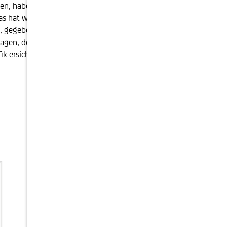
en, haben sich die Behörden dazu entschlossen, die
as hat weitreichende Konsequenzen. Es hat eine
, gegeben. Für die Bereiche Aufsicht und
 Magen, denn die europäischen Finanzbehörden haben
 ersichtlich ist, reagierten die Märkte darauf schnell