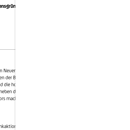
mensgründer
Download
n Neuerungen seit der Finanzkrise haben die Institute
n der Banken ein. Vor allem Kredite, die mit höheren
d die hohen Arbeitsplatzverluste der Bankenindustrie
– neben der normalen Steuerbelastung – hohe
ktors machen sich am Aktienmarkt bemerkbar. Das geht
aktionäre bis heute. An der Börse ist die sehr