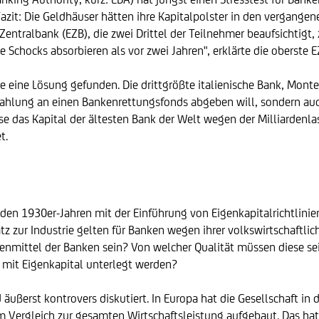
azit: Die Geldhäuser hätten ihre Kapitalpolster in den vergangene
entralbank (EZB), die zwei Drittel der Teilnehmer beaufsichtigt, z
he Schocks absorbieren als vor zwei Jahren", erklärte die oberste
 eine Lösung gefunden. Die drittgrößte italienische Bank, Monte 
zahlung an einen Bankenrettungsfonds abgeben will, sondern auch 
se das Kapital der ältesten Bank der Welt wegen der Milliardenla
t.
 den 1930er-Jahren mit der Einführung von Eigenkapitalrichtlinie
z zur Industrie gelten für Banken wegen ihrer volkswirtschaftl
enmittel der Banken sein? Von welcher Qualität müssen diese s
 mit Eigenkapital unterlegt werden?
äußerst kontrovers diskutiert. In Europa hat die Gesellschaft in d
 Vergleich zur gesamten Wirtschaftsleistung aufgebaut. Das hat