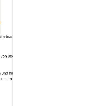
ftige Entwicklung.
st von über 80% hinnehmen müssen. Derartig hohe
en und hat das Kind nicht mit dem Bade ausgeschüttet.
sten im Vergleich zu den Vorkrisenkursniveaus (siehe