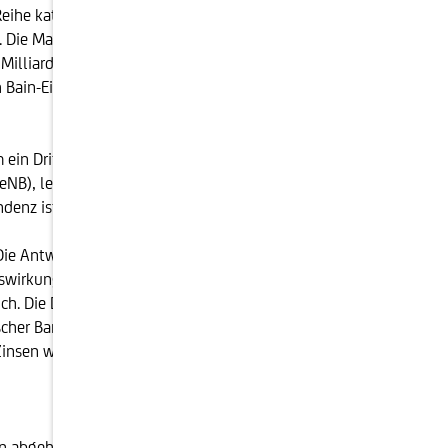
ihe katapultiert. Viele Institute müssen sich aus dem
et. Die Managementberatung "Bain" geht davon aus,
illiarden Euro zu senken. Dies erfordert unter
 Bain-Einschätzung an Dienstleister wie
m ein Drittel weniger Jobs zu bieten haben wird – das
NB), letztes Jahr. Österreich hatte 2008 noch über
denz ist weiter sinkend.
ie Antwort ist nicht eindeutig: Die Banken haben ihre
 Auswirkung. Ob jedoch auch die immensen
glich. Die Deutsche Bundesbank hat im Herbst 2015,
her Banken untersucht. Die Institute rechneten
insen weiter gefallen. Das zeigt, dass noch keine
en abgehalten. Dabei wurden 51 Institute einem