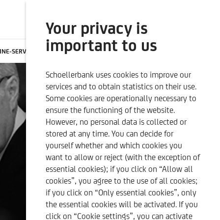
Your privacy is
SEARCH
ONLINE BANKING
important to us
INE-SERVICES
CONTACTS
CAREER
EN
Schoellerbank uses cookies to improve our
SUSTAINABILITY-RELATED
OUR QUALITY CRITERIA
services and to obtain statistics on their use.
DISCLOSURES
Some cookies are operationally necessary to
ensure the functioning of the website.
However, no personal data is collected or
stored at any time. You can decide for
yourself whether and which cookies you
want to allow or reject (with the exception of
essential cookies); if you click on “Allow all
cookies”, you agree to the use of all cookies;
if you click on “Only essential cookies”, only
the essential cookies will be activated. If you
click on “Cookie settings”, you can activate