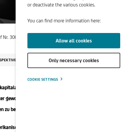
or deactivate the various cookies.
ment
You can find more information here:
ef Nr. 300, August 2016
Allow all cookies
Only necessary cookies
SPEKTIVEN
COOKIE SETTINGS
nkapitalausstattung
ster geworden sind
hren zu beachtlichen Abgaben und enorm erhöhten
amerikanischen Wettbewerber zurückgeworfen