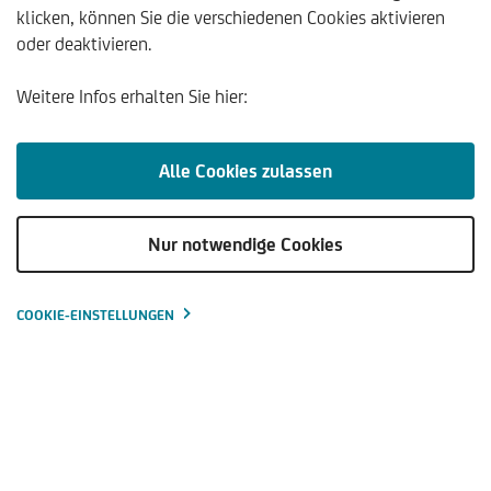
klicken, können Sie die verschiedenen Cookies aktivieren
oder deaktivieren.
AKTUELLES
KOMMENTARE & ANALYSEN
TRENDS & 
Weitere Infos erhalten Sie hier:
Christian Pöcher wird Leiter der
Alle Cookies zulassen
Download
Schoellerbank Klagenfurt
(PDF | 70
KB
)
Nur notwendige Cookies
COOKIE-EINSTELLUNGEN