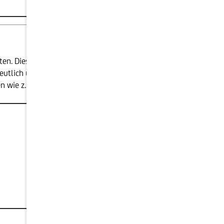
en. Diese Produkte sehen ein spezielles
 deutlich unter dem Nennwert des Produkts zu
 wie z.B. Bonus- oder Expresszertifikate an. Auch