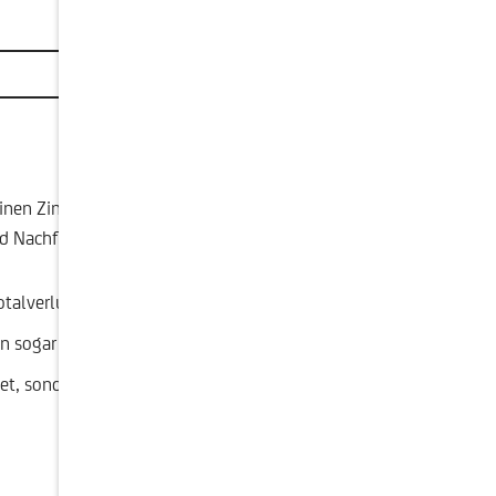
nen Zinsniveau, der Restlaufzeit, der
nd Nachfrage ab. Ein eventuelles Währungsrisiko
Totalverlust, kommen.
nn sogar deutlich davon abweichen.
t, sondern stehen der Finanzierung des