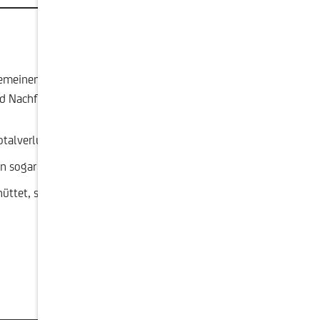
emeinen Zinsniveau, der Restlaufzeit, der
nd Nachfrage ab. Je nach Ausgestaltung des
Totalverlust, kommen.
nn sogar deutlich davon abweichen.
üttet, sondern stehen der Finanzierung des