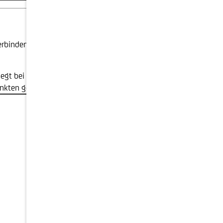
erbinden Sicherheit und Kapitalerhalt mit einem
 legt bei der Ausgestaltung dieser Produkte hohen
punkten genutzt werden.