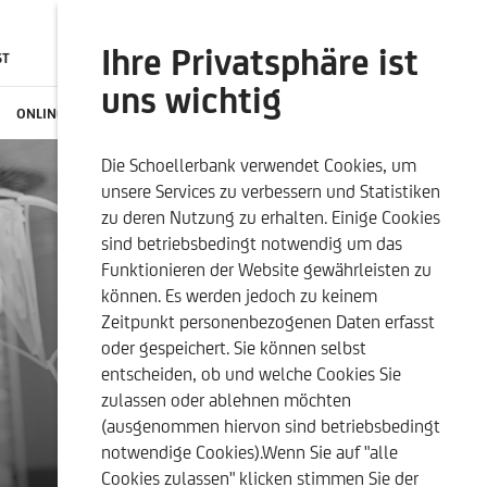
Ihre Privatsphäre ist
ST
SUCHE
ONLINE BANKING
uns wichtig
ONLINE-SERVICES
KONTAKTE
KARRIERE
DE
Die Schoellerbank verwendet Cookies, um
DUKTE
NACHHALTIGKEITSBEZOGENE
UNSERE QUALITÄTSKRITERIEN
unsere Services zu verbessern und Statistiken
OFFENLEGUNGEN
zu deren Nutzung zu erhalten. Einige Cookies
sind betriebsbedingt notwendig um das
Funktionieren der Website gewährleisten zu
können. Es werden jedoch zu keinem
Zeitpunkt personenbezogenen Daten erfasst
oder gespeichert. Sie können selbst
entscheiden, ob und welche Cookies Sie
zulassen oder ablehnen möchten
(ausgenommen hiervon sind betriebsbedingt
notwendige Cookies).Wenn Sie auf "alle
Cookies zulassen" klicken stimmen Sie der