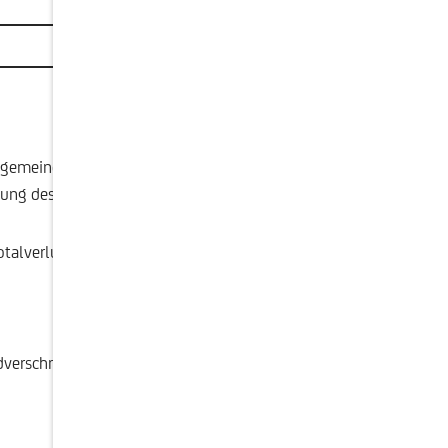
lgemeinen Zinsniveau, der Restlaufzeit, der
tung des Zinsproduktes kann auch die
Totalverlust, kommen.
ldverschreibung zu einer gleichen Rendite wieder