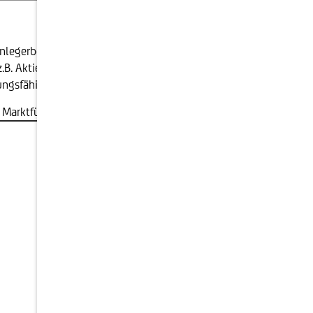
legerbedürfnisse im Mittelpunkt. Sofern es die
z.B. Aktien-, Rohstoff- oder Währungsmärkten)
ungsfähigkeit des Emittenten.
en Marktführen in diesem Segment zu gehören.