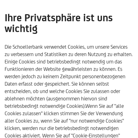
Ihre Privatsphäre ist uns
wichtig
Für die Welt von morgen:
Infrastrukturinvestments
Die Schoellerbank verwendet Cookies, um unsere Services
zu verbessern und Statistiken zu deren Nutzung zu erhalten.
als nachhaltige
Einige Cookies sind betriebsbedingt notwendig um das
Funktionieren der Website gewährleisten zu können. Es
Anlagemöglichkeit -
werden jedoch zu keinem Zeitpunkt personenbezogenen
Schoellerbank
Daten erfasst oder gespeichert. Sie können selbst
entscheiden, ob und welche Cookies Sie zulassen oder
Analysebrief Nr. 458
ablehnen möchten (ausgenommen hiervon sind
betriebsbedingt notwendige Cookies).Wenn Sie auf "alle
Cookies zulassen" klicken stimmen Sie der Verwendung
aller Cookies zu, wenn Sie auf "nur notwendige Cookies"
klicken, werden nur die betriebsbedingt notwendigen
Schoellerbank
Trends & Analysen
Kommentare & Ana
Cookies aktiviert. Wenn Sie auf "Cookie-Einstellungen"