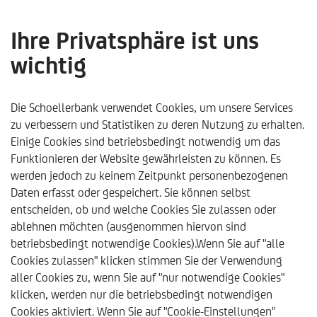
Ihre Privatsphäre ist uns
wichtig
Anleihenmanagement im
Wandel: vom passiven
Die Schoellerbank verwendet Cookies, um unsere Services
zu verbessern und Statistiken zu deren Nutzung zu erhalten.
Sicherheitsnetz zum
Einige Cookies sind betriebsbedingt notwendig um das
Funktionieren der Website gewährleisten zu können. Es
aktiven Renditebaustein -
werden jedoch zu keinem Zeitpunkt personenbezogenen
Schoellerbank
Daten erfasst oder gespeichert. Sie können selbst
entscheiden, ob und welche Cookies Sie zulassen oder
Analysebrief Nr. 464
ablehnen möchten (ausgenommen hiervon sind
betriebsbedingt notwendige Cookies).Wenn Sie auf "alle
Cookies zulassen" klicken stimmen Sie der Verwendung
aller Cookies zu, wenn Sie auf "nur notwendige Cookies"
klicken, werden nur die betriebsbedingt notwendigen
Schoellerbank
Trends & Analysen
Kommentare & Ana
Cookies aktiviert. Wenn Sie auf "Cookie-Einstellungen"