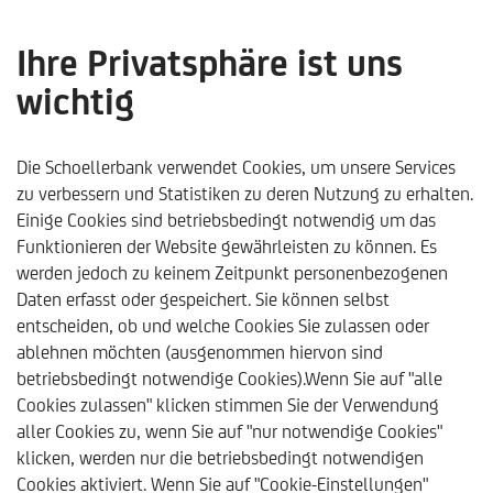
Ihre Privatsphäre ist uns
wichtig
Pensionsvorsorge: Wie der
Lebensstandard trotz
Die Schoellerbank verwendet Cookies, um unsere Services
zu verbessern und Statistiken zu deren Nutzung zu erhalten.
Inflation gesichert werden
Einige Cookies sind betriebsbedingt notwendig um das
Funktionieren der Website gewährleisten zu können. Es
kann - Schoellerbank
werden jedoch zu keinem Zeitpunkt personenbezogenen
Analysebrief Nr. 424
Daten erfasst oder gespeichert. Sie können selbst
entscheiden, ob und welche Cookies Sie zulassen oder
ablehnen möchten (ausgenommen hiervon sind
betriebsbedingt notwendige Cookies).Wenn Sie auf "alle
Cookies zulassen" klicken stimmen Sie der Verwendung
aller Cookies zu, wenn Sie auf "nur notwendige Cookies"
klicken, werden nur die betriebsbedingt notwendigen
Schoellerbank
Trends & Analysen
Kommentare & Ana
Cookies aktiviert. Wenn Sie auf "Cookie-Einstellungen"