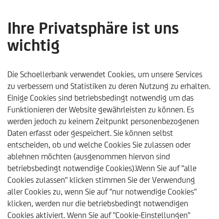
Ihre Privatsphäre ist uns
wichtig
Jahresendrallye auf dem
Aktienmarkt: Jetzt noch
Die Schoellerbank verwendet Cookies, um unsere Services
zu verbessern und Statistiken zu deren Nutzung zu erhalten.
ein- oder doch aussteigen?
Einige Cookies sind betriebsbedingt notwendig um das
Funktionieren der Website gewährleisten zu können. Es
- Schoellerbank
werden jedoch zu keinem Zeitpunkt personenbezogenen
Analysebrief Nr. 408
Daten erfasst oder gespeichert. Sie können selbst
entscheiden, ob und welche Cookies Sie zulassen oder
ablehnen möchten (ausgenommen hiervon sind
betriebsbedingt notwendige Cookies).Wenn Sie auf "alle
Cookies zulassen" klicken stimmen Sie der Verwendung
aller Cookies zu, wenn Sie auf "nur notwendige Cookies"
klicken, werden nur die betriebsbedingt notwendigen
Schoellerbank
Trends & Analysen
Kommentare & Ana
Cookies aktiviert. Wenn Sie auf "Cookie-Einstellungen"