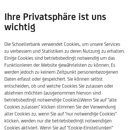
Ihre Privatsphäre ist uns
wichtig
Die
Wertpapierstrukturanalyse
Die Schoellerbank verwendet Cookies, um unsere Services
zu verbessern und Statistiken zu deren Nutzung zu erhalten.
- ein wertvolles Werkzeug
Einige Cookies sind betriebsbedingt notwendig um das
Funktionieren der Website gewährleisten zu können. Es
zum Jahresende -
werden jedoch zu keinem Zeitpunkt personenbezogenen
Schoellerbank
Daten erfasst oder gespeichert. Sie können selbst
entscheiden, ob und welche Cookies Sie zulassen oder
Analysebrief Nr. 426
ablehnen möchten (ausgenommen hiervon sind
betriebsbedingt notwendige Cookies).Wenn Sie auf "alle
Cookies zulassen" klicken stimmen Sie der Verwendung
aller Cookies zu, wenn Sie auf "nur notwendige Cookies"
klicken, werden nur die betriebsbedingt notwendigen
Schoellerbank
Trends & Analysen
Kommentare & Ana
Cookies aktiviert. Wenn Sie auf "Cookie-Einstellungen"