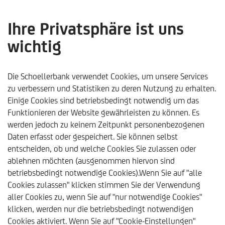
Ihre Privatsphäre ist uns
wichtig
Corona-Schulden: Wie
gelingt der Ausweg aus
Die Schoellerbank verwendet Cookies, um unsere Services
zu verbessern und Statistiken zu deren Nutzung zu erhalten.
der Monetarisierungsfalle?
Einige Cookies sind betriebsbedingt notwendig um das
Funktionieren der Website gewährleisten zu können. Es
- Analysebrief Nr. 385
werden jedoch zu keinem Zeitpunkt personenbezogenen
Daten erfasst oder gespeichert. Sie können selbst
entscheiden, ob und welche Cookies Sie zulassen oder
ablehnen möchten (ausgenommen hiervon sind
betriebsbedingt notwendige Cookies).Wenn Sie auf "alle
Cookies zulassen" klicken stimmen Sie der Verwendung
aller Cookies zu, wenn Sie auf "nur notwendige Cookies"
klicken, werden nur die betriebsbedingt notwendigen
Schoellerbank
Trends & Analysen
Kommentare & Ana
Cookies aktiviert. Wenn Sie auf "Cookie-Einstellungen"