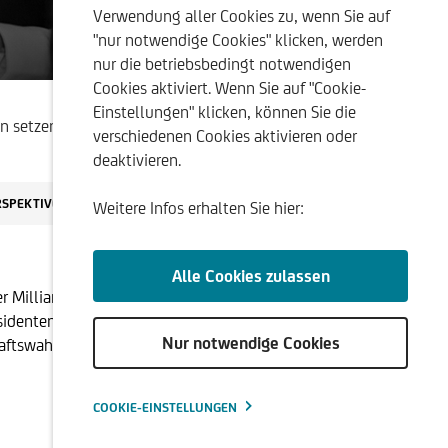
Verwendung aller Cookies zu, wenn Sie auf
"nur notwendige Cookies" klicken, werden
ellung
nur die betriebsbedingt notwendigen
Cookies aktiviert. Wenn Sie auf "Cookie-
Einstellungen" klicken, können Sie die
len setzen: Aktienmarktdynamiken der US-Präsidentschaftszyklen 
verschiedenen Cookies aktivieren oder
deaktivieren.
RSPEKTIVEN
Weitere Infos erhalten Sie hier:
Alle Cookies zulassen
vier Milliarden Menschen zur Stimmabgabe gebeten. Der
identenwahlen in Taiwan der Fall war. Die aus
Nur notwendige Cookies
ftswahl. Nicht zuletzt aus Anleger-sicht ist diese
COOKIE-EINSTELLUNGEN