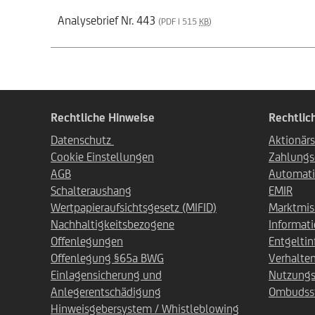
Analysebrief Nr. 443
(PDF | 515
KB
)
Rechtliche Hinweise
Rechtlic
Datenschutz
Aktionärs
Cookie Einstellungen
Zahlungs
AGB
Automati
Schalteraushang
EMIR
Wertpapieraufsichtsgesetz (MIFID)
Marktmis
Nachhaltigkeitsbezogene
Informat
Offenlegungen
Entgelti
Offenlegung §65a BWG
Verhalte
Einlagensicherung und
Nutzung
Anlegerentschädigung
Ombudsst
Hinweisgebersystem / Whistleblowing