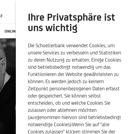
Ihre Privatsphäre ist
ST
SUCHE
ONLINE BANKING
uns wichtig
ONLINE-SERVICES
KONTAKTE
KARRIERE
DE
Die Schoellerbank verwendet Cookies, um
DUKTE
NACHHALTIGKEITSBEZOGENE
UNSERE QUALITÄTSKRITERIEN
unsere Services zu verbessern und Statistiken
OFFENLEGUNGEN
zu deren Nutzung zu erhalten. Einige Cookies
sind betriebsbedingt notwendig um das
Funktionieren der Website gewährleisten zu
können. Es werden jedoch zu keinem
Zeitpunkt personenbezogenen Daten erfasst
oder gespeichert. Sie können selbst
entscheiden, ob und welche Cookies Sie
zulassen oder ablehnen möchten
(ausgenommen hiervon sind betriebsbedingt
notwendige Cookies).Wenn Sie auf "alle
Cookies zulassen" klicken stimmen Sie der