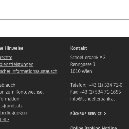
he Hinweise
Kontakt
rechte
Schoellerbank AG
dienstleistungen
Renngasse 3
scher Informationsaustausch
1010 Wien
sbrauch
Telefon: +43 (1) 534 71-0
ion zum Kontowechsel
Fax: +43 (1) 534 71-1655
nformation
info@schoellerbank.at
nsgrundsatz
sbedingungen
RÜCKRUF-SERVICE
elle
Online Banking Hotline