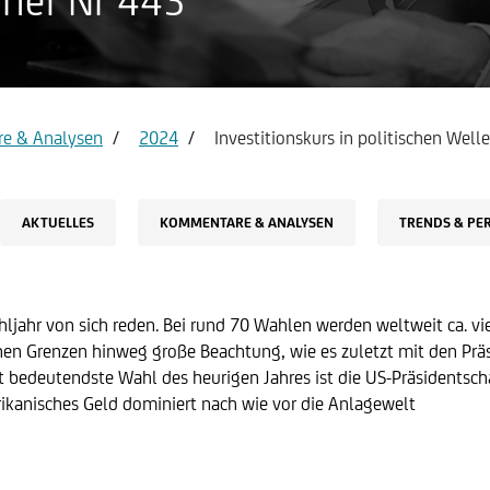
rief Nr 443
to & Visa Infinite
Reportservice Erträgnisaufst
e & Analysen
2024
Investitionskurs in politischen Wel
AKTUELLES
KOMMENTARE & ANALYSEN
TRENDS & PE
hljahr von sich reden. Bei rund 70 Wahlen werden weltweit ca. 
nen Grenzen hinweg große Beachtung, wie es zuletzt mit den Präs
ht bedeutendste Wahl des heurigen Jahres ist die US-Präsidentscha
ikanisches Geld dominiert nach wie vor die Anlagewelt