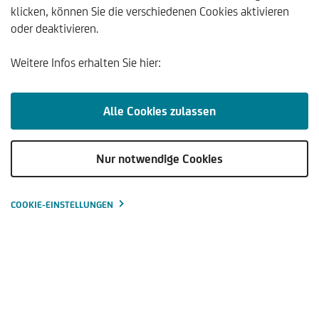
klicken, können Sie die verschiedenen Cookies aktivieren
oder deaktivieren.
Standort Salzburg
Weitere Infos erhalten Sie hier:
Bitte erteilen Sie uns Ihr Einverständnis, um diesen
Alle Cookies zulassen
von einem externen Anbieter bereitgestellten Inhalt
anzuzeigen. Quelle:
Google Map
. Sie können die
Einwilligung auf der Datenschutz-Seite jederzeit
Nur notwendige Cookies
widerrufen.
Einmal erlauben
COOKIE-EINSTELLUNGEN
KONTAKT