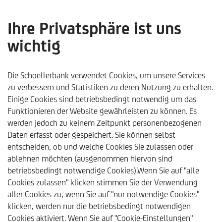
Ihre Privatsphäre ist uns
wichtig
Schoellerbank
Nachhaltigkeit
Nachhaltigkeitsbezoge
Die Schoellerbank verwendet Cookies, um unsere Services
zu verbessern und Statistiken zu deren Nutzung zu erhalten.
Veröffentlichungen zur Vermögensverwaltung
Einige Cookies sind betriebsbedingt notwendig um das
„Klassik mit Einzeltitel Aktien“ mit
Funktionieren der Website gewährleisten zu können. Es
Umweltzeichen (UZ 49)
werden jedoch zu keinem Zeitpunkt personenbezogenen
Daten erfasst oder gespeichert. Sie können selbst
entscheiden, ob und welche Cookies Sie zulassen oder
#
ablehnen möchten (ausgenommen hiervon sind
PRODUKTSPEZIFISCHE
betriebsbedingt notwendige Cookies).Wenn Sie auf "alle
INFORMATIONEN IM ZEITABLAUF
Cookies zulassen" klicken stimmen Sie der Verwendung
aller Cookies zu, wenn Sie auf "nur notwendige Cookies"
klicken, werden nur die betriebsbedingt notwendigen
Veröffentlichungen zur Vermögensverwaltung
Cookies aktiviert. Wenn Sie auf "Cookie-Einstellungen"