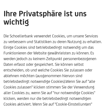
Ihre Privatsphäre ist uns
wichtig
Schoellerbank
Unsere Auszeichnungen
Focus Money 
Die Schoellerbank verwendet Cookies, um unsere Services
FOCUS-MONEY SIEGEL 2020
zu verbessern und Statistiken zu deren Nutzung zu erhalten.
Einige Cookies sind betriebsbedingt notwendig um das
Auch in diesem Jahr erreichten der
Schoellerbank Global
Funktionieren der Website gewährleisten zu können. Es
Pension Fonds
sowie der
Schoellerbank Ethik
werden jedoch zu keinem Zeitpunkt personenbezogenen
Vorsorge
zum wiederholten Male das Focus-Money Siegel
Daten erfasst oder gespeichert. Sie können selbst
für
herausragende Vermögensverwaltung
! Nur die besten
entscheiden, ob und welche Cookies Sie zulassen oder
und stabilsten Investments erhalten diesen begehrten Preis
ablehnen möchten (ausgenommen hiervon sind
des renommierten Fachmagazins Focus-Money.
betriebsbedingt notwendige Cookies).Wenn Sie auf "alle
Fast alle Assetklassen legten ein fulminantes Jahr 2019 hin.
Cookies zulassen" klicken stimmen Sie der Verwendung
Auch der Schoellerbank Global Pension Fonds und der
aller Cookies zu, wenn Sie auf "nur notwendige Cookies"
Schoellerbank Ethik Vorsorge konnten von diesem positiven
klicken, werden nur die betriebsbedingt notwendigen
Trend profitieren. Die Experten des Analysehauses MMD
Cookies aktiviert. Wenn Sie auf "Cookie-Einstellungen"