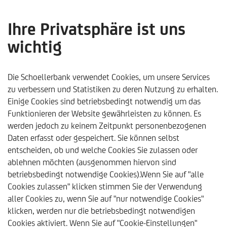
Ihre Privatsphäre ist uns
wichtig
Schoellerbank
Unsere Auszeichnungen
Focus-Money 
Die Schoellerbank verwendet Cookies, um unsere Services
zu verbessern und Statistiken zu deren Nutzung zu erhalten.
Einige Cookies sind betriebsbedingt notwendig um das
Funktionieren der Website gewährleisten zu können. Es
werden jedoch zu keinem Zeitpunkt personenbezogenen
FOCUS-MONEY SIEGEL 2019
Daten erfasst oder gespeichert. Sie können selbst
entscheiden, ob und welche Cookies Sie zulassen oder
Auch in diesem Jahr zählen der
Schoellerbank Global
ablehnen möchten (ausgenommen hiervon sind
Pension Fonds
sowie der
Schoellerbank Ethik Vorsorge
zu
betriebsbedingt notwendige Cookies).Wenn Sie auf "alle
den
Preisträgern
des Focus-Money Siegel
Cookies zulassen" klicken stimmen Sie der Verwendung
für
herausragende Vermögensverwaltung
. Nur die besten
aller Cookies zu, wenn Sie auf "nur notwendige Cookies"
und stabilsten Investments erhalten diesen begehrten Preis
klicken, werden nur die betriebsbedingt notwendigen
des renommierten Fachmagazins Focus-Money.
Cookies aktiviert. Wenn Sie auf "Cookie-Einstellungen"