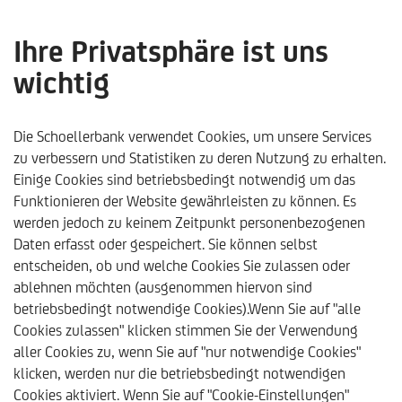
Ihre Privatsphäre ist uns
wichtig
Schoellerbank
Unsere Auszeichnungen
Euro-Fund Aw
Die Schoellerbank verwendet Cookies, um unsere Services
EURO-FUNDAWARD 2020
zu verbessern und Statistiken zu deren Nutzung zu erhalten.
Einige Cookies sind betriebsbedingt notwendig um das
Bei den deutschen
€uro-FundAwards 2020
erzielte der
All
Funktionieren der Website gewährleisten zu können. Es
World
in der Kategorie "Dachfonds - nur Aktienfonds" über
werden jedoch zu keinem Zeitpunkt personenbezogenen
die
Zeiträume 1, 3 und 5 Jahre den 1. Platz
.
Daten erfasst oder gespeichert. Sie können selbst
entscheiden, ob und welche Cookies Sie zulassen oder
ablehnen möchten (ausgenommen hiervon sind
betriebsbedingt notwendige Cookies).Wenn Sie auf "alle
Cookies zulassen" klicken stimmen Sie der Verwendung
aller Cookies zu, wenn Sie auf "nur notwendige Cookies"
Disclaimer:
klicken, werden nur die betriebsbedingt notwendigen
Werbemitteilung der Schoellerbank Invest AG:
Die Fondsbestimmungen des
Cookies aktiviert. Wenn Sie auf "Cookie-Einstellungen"