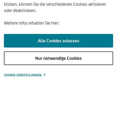
klicken, können Sie die verschiedenen Cookies aktivieren
oder deaktivieren.
Weitere Infos erhalten Sie hier:
Alle Cookies zulassen
Rechtliche Hinweise
Datenschutz
Nur notwendige Cookies
Cookie Einstellungen
AGB
Schalteraushang
COOKIE-EINSTELLUNGEN
Wertpapieraufsichtsgesetz (MIFID)
Nachhaltigkeitsbezogene Offenlegungen
Offenlegung §65a BWG
Einlagensicherung und Anlegerentschädigung
Hinweisgebersystem / Whistleblowing
Erklärung zur Barrierefreiheit