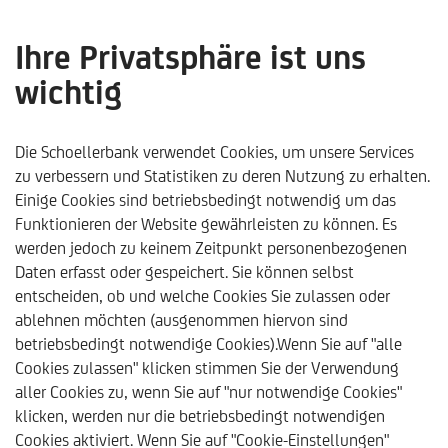
Ihre Privatsphäre ist uns
wichtig
Schoellerbank
Börsen & Märkte
Nachrichten
Aktu
Die Schoellerbank verwendet Cookies, um unsere Services
Suche
zu verbessern und Statistiken zu deren Nutzung zu erhalten.
Einige Cookies sind betriebsbedingt notwendig um das
Funktionieren der Website gewährleisten zu können. Es
werden jedoch zu keinem Zeitpunkt personenbezogenen
Daten erfasst oder gespeichert. Sie können selbst
Bitte erteilen Sie uns Ihr Einverständnis, um diesen
entscheiden, ob und welche Cookies Sie zulassen oder
von einem externen Anbieter bereitgestellten Inhalt
ablehnen möchten (ausgenommen hiervon sind
anzuzeigen. Quelle:
Iframe Base
. Sie können die
betriebsbedingt notwendige Cookies).Wenn Sie auf "alle
Einwilligung auf der Datenschutz-Seite jederzeit
Cookies zulassen" klicken stimmen Sie der Verwendung
widerrufen.
aller Cookies zu, wenn Sie auf "nur notwendige Cookies"
klicken, werden nur die betriebsbedingt notwendigen
Cookies aktiviert. Wenn Sie auf "Cookie-Einstellungen"
Einmal erlauben