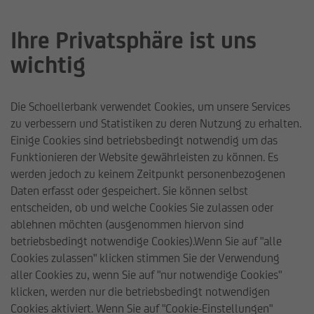
Ihre Privatsphäre ist uns
wichtig
SB Aktien Europa
Die Schoellerbank verwendet Cookies, um unsere Services
Wertentwicklung und Auszahlung
zu verbessern und Statistiken zu deren Nutzung zu erhalten.
Einige Cookies sind betriebsbedingt notwendig um das
Funktionieren der Website gewährleisten zu können. Es
werden jedoch zu keinem Zeitpunkt personenbezogenen
Disclaimer
Daten erfasst oder gespeichert. Sie können selbst
entscheiden, ob und welche Cookies Sie zulassen oder
Schoellerbank
ablehnen möchten (ausgenommen hiervon sind
Invest AG
betriebsbedingt notwendige Cookies).Wenn Sie auf "alle
Cookies zulassen" klicken stimmen Sie der Verwendung
aller Cookies zu, wenn Sie auf "nur notwendige Cookies"
Willkommen auf der Webseite der
klicken, werden nur die betriebsbedingt notwendigen
Schoellerbank Invest AG. Wenn Sie sich für
Schoellerbank
Fonds
Schoellerbank Fonds
Großa
Cookies aktiviert. Wenn Sie auf "Cookie-Einstellungen"
unsere Produkte interessieren, führen Sie