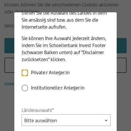
klicken, können Sie die verschiedenen Cookies aktivieren
bitte Ihre Kundenklassifikation durch und
oder deaktivieren.
treffen Sie die Auswahl des Landes in dem
Sie ansässig sind bzw. aus dem Sie die
Weitere Infos erhalten Sie hier:
Internetseite aufrufen.
Sie können Ihre Auswahl jederzeit ändern,
Governance
indem Sie im Schoellerbank Invest Footer
Alle Cookies zulassen
(schwarzer Balken unten) auf "Disclaimer
Angaben nach § 185 Börsegesetz
zurücksetzen" klicken.
Nur notwendige Cookies
Stimmrechts-Leitlinie
Private:r Anleger:in
Interessenkonflikte
COOKIE-EINSTELLUNGEN
Institutionelle:r Anleger:in
Beschwerdemanagement
Best Execution Policy
Verhaltensgrundsätze
Länderauswahl*
Risikogrundsätze
Vergütungspolitik