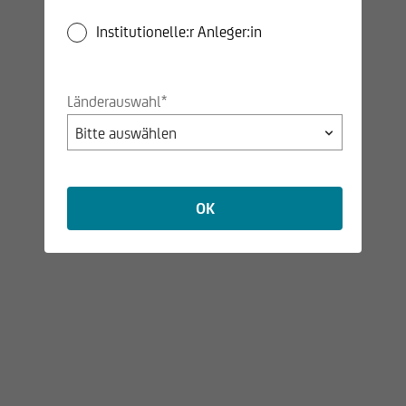
Hand in Hand. Mit den nachhaltigen Fonds der
Schoellerbank Invest eröffnen wir Ihnen die Möglichkeit, in
Institutionelle:r Anleger:in
eine lebenswerte Zukunft zu investieren – für Sie und
kommende Generationen.
Länderauswahl*
OK
Bei der Analyse achten wir
auf zwei elementare
Merkmale:
Wirtschaftliche Stabilität: Solide Geschäftsmodelle für
langfristigen Erfolg