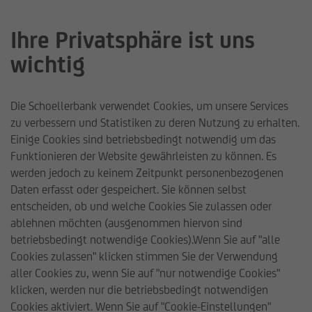
Ihre Privatsphäre ist uns
wichtig
Unsere Nachhaltigkeits-
Strategie
Die Schoellerbank verwendet Cookies, um unsere Services
zu verbessern und Statistiken zu deren Nutzung zu erhalten.
Einige Cookies sind betriebsbedingt notwendig um das
Wir verbinden Investment mit Verantwortung
Funktionieren der Website gewährleisten zu können. Es
werden jedoch zu keinem Zeitpunkt personenbezogenen
Daten erfasst oder gespeichert. Sie können selbst
entscheiden, ob und welche Cookies Sie zulassen oder
ablehnen möchten (ausgenommen hiervon sind
betriebsbedingt notwendige Cookies).Wenn Sie auf "alle
Cookies zulassen" klicken stimmen Sie der Verwendung
aller Cookies zu, wenn Sie auf "nur notwendige Cookies"
klicken, werden nur die betriebsbedingt notwendigen
Schoellerbank Invest AG
Nachhaltigkeit
Unsere Nachh
Cookies aktiviert. Wenn Sie auf "Cookie-Einstellungen"