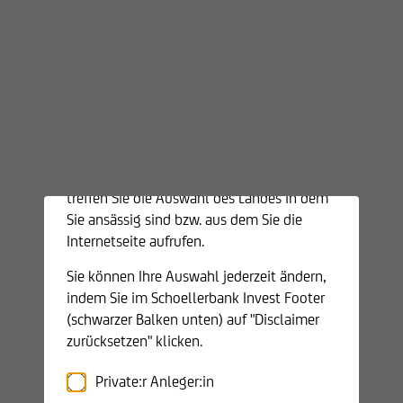
Disclaimer
SB EURO
1.059.820.703
Schoellerbank
Staatsanleihen
Invest AG
SB EURO
341.201.238
Unternehmensanleihen
Willkommen auf der Webseite der
Schoellerbank Invest AG. Wenn Sie sich für
SB Anleihen Global
225.516.752
unsere Produkte interessieren, führen Sie
bitte Ihre Kundenklassifikation durch und
treffen Sie die Auswahl des Landes in dem
SB Anleihen Nachhaltig
74.273.559
Sie ansässig sind bzw. aus dem Sie die
Internetseite aufrufen.
Schoellerbank ESG
250.789.171
Dynamisch
Sie können Ihre Auswahl jederzeit ändern,
indem Sie im Schoellerbank Invest Footer
Schoellerbank ESG
(schwarzer Balken unten) auf "Disclaimer
105.392.287
Europe Equity
zurücksetzen" klicken.
Private:r Anleger:in
Schoellerbank Global
93.948.418