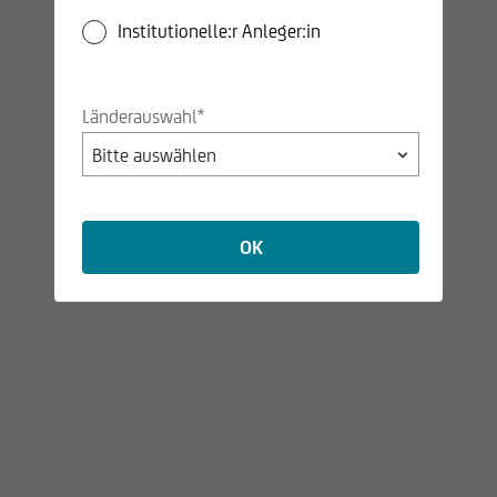
Health Opportunities
Institutionelle:r Anleger:in
Schoellerbank Global
Infrastructure
43.497.550
Länderauswahl*
Opportunities
Schoellerbank PF 33
7.253.116
Schoellerbank Value
OK
513.549.343
Select
Schoellerbank SF 11
11.093.799
KIRUSIPE
26.594.605
Florentini
20.935.785