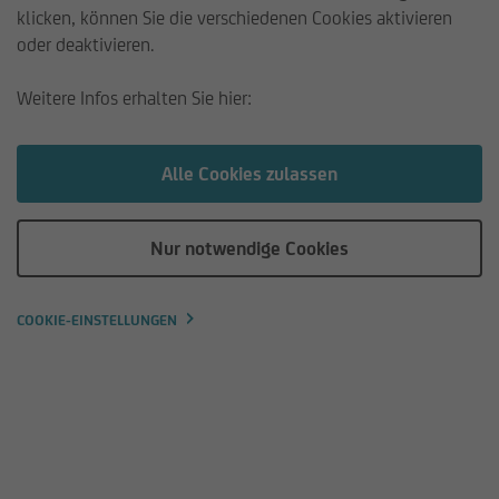
klicken, können Sie die verschiedenen Cookies aktivieren
oder deaktivieren.
SONDERVERMÖGEN UND
MITEIGENTUMSRECHTE AM
Weitere Infos erhalten Sie hier:
SONDERVERMÖGEN PER
30.12.2025
Alle Cookies zulassen
Publiziert am 30.12.2025
Nur notwendige Cookies
COOKIE-EINSTELLUNGEN
NAME DES FONDS
FONDSVERMÖGEN PER 30.12.2025 IN E
Schoellerbank
346.663.308
Kurzinvest
Schoellerbank
363.247.431