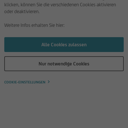
klicken, können Sie die verschiedenen Cookies aktivieren
oder deaktivieren.
Wertentwicklung und Auszahlung
Weitere Infos erhalten Sie hier:
Die Angaben zur Wertentwicklung beziehen sich auf die
Vergangenheit. Die frühere Wertentwicklung lässt nicht auf
zukünftige Renditen schließen.
Alle Cookies zulassen
Nur notwendige Cookies
COOKIE-EINSTELLUNGEN
Frühere Wertentwicklung
Dieses Diagramm zeigt die Wertentwicklung des Fonds als