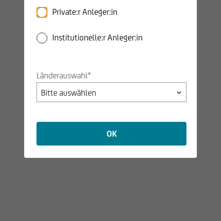
und stellt damit die Differenz zwischen dem
Private:r Anleger:in
Ausgabepreis und dem errechneten Wert von
Fondsanteilen dar.
Institutionelle:r Anleger:in
Errechneter Wert + Ausgabeaufschlag =
Ausgabepreis (Aufrundung auf 1 Cent).
Länderauswahl*
Performance der letzten 5
Jahre (12-Monats-
Zeiträume)
OK
Publiziert am 31.07.2026
30.07.2021
SCHOELLERBANK USD RENTENFONDS
BIS
29.07.2022