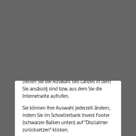
AT0000841184
Disclaimer
Schoellerbank
Wertentwicklung
3,24
Invest AG
Wertentwicklung nach AGA
3,14
Willkommen auf der Webseite der
Aktualisierung monatlich;
Schoellerbank Invest AG. Wenn Sie sich für
unsere Produkte interessieren, führen Sie
*Volatilität 3 Jahre: Beschreibt die
bitte Ihre Kundenklassifikation durch und
Schwankungsbreite der Performancezahlen um
treffen Sie die Auswahl des Landes in dem
deren Mittelwert.
Sie ansässig sind bzw. aus dem Sie die
Je geringer die Zahl, desto geringer ist das Risiko des
Internetseite aufrufen.
betreffenden Fonds.
Quelle: Performanceübersicht der
Sie können Ihre Auswahl jederzeit ändern,
OeKB/Performancerechnung nach
indem Sie im Schoellerbank Invest Footer
Ausgabeaufschlag (AGA) lt. Morningstar Direct.
(schwarzer Balken unten) auf "Disclaimer
Der Ausgabeaufschlag (AGA) ist der einmalige
zurücksetzen" klicken.
Spesensatz beim Kauf von Investmentfondsanteilen