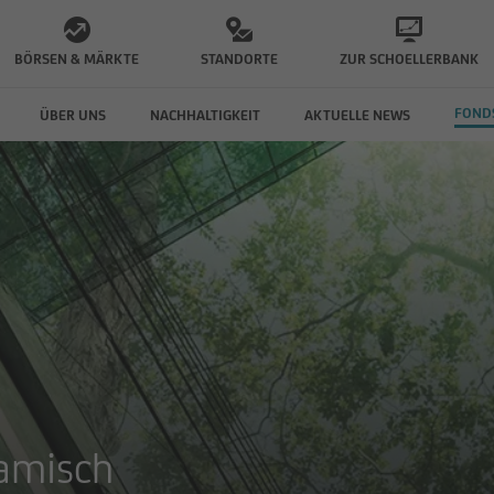
BÖRSEN & MÄRKTE
STANDORTE
ZUR SCHOELLERBANK
FOND
ÜBER UNS
NACHHALTIGKEIT
AKTUELLE NEWS
ENTPHILOSOPHIE
PERFOMANCE
FONDS
STANDORT
INNOVATIVES
UNSERE AWARDS
SCHOELLERBANK INVEST
INVESTMENTKONZEPT
FONDSÜBERSICHT ÖSTERR
amisch