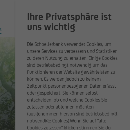
Ihre Privatsphäre ist
SUCHE
ONLINE BANKING
uns wichtig
S
Die Schoellerbank verwendet Cookies, um
UC ESG HUB
SCHOELLERBANK INVEST
unsere Services zu verbessern und Statistiken
EICH
FONDSÜBERSICHT DEUTSCHLAND
zu deren Nutzung zu erhalten. Einige Cookies
sind betriebsbedingt notwendig um das
Funktionieren der Website gewährleisten zu
können. Es werden jedoch zu keinem
Zeitpunkt personenbezogenen Daten erfasst
oder gespeichert. Sie können selbst
entscheiden, ob und welche Cookies Sie
zulassen oder ablehnen möchten
(ausgenommen hiervon sind betriebsbedingt
notwendige Cookies).Wenn Sie auf "alle
Cookies zulassen" klicken stimmen Sie der