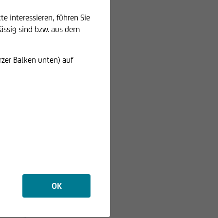
e interessieren, führen Sie
sässig sind bzw. aus dem
0,00
10,02
5,42
11,29
rzer Balken unten) auf
0,00
7,59
1,73
star Direct. Der Ausgabeaufschlag (AGA) ist
schen dem Ausgabepreis und dem errechneten
OK