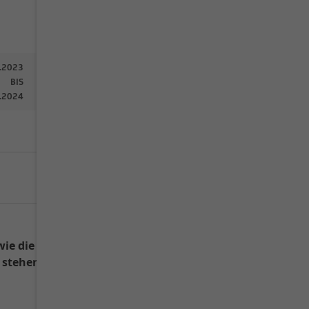
Publiziert am 30.06.2026
.2023
31.07.2024
31.07.2025
BIS
BIS
BIS
.2024
31.07.2025
31.07.2026
1,47
10,02
wie die Transaktionskosten gem.
stehende Kosten sind in der