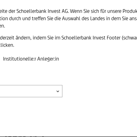
e der Schoellerbank Invest AG. Wenn Sie sich für unsere Produkt
ation durch und treffen Sie die Auswahl des Landes in dem Sie an
en.
0,00
0,00
0,00
0,00
derzeit ändern, indem Sie im Schoellerbank Invest Footer (schwa
licken.
0,00
0,00
0,00
0,00
Institutionelle:r Anleger:in
ngsbreite der Performancezahlen um deren Mittelwert.
iko des betreffenden Fonds.
mancerechnung nach Ausgabeaufschlag (AGA) lt. Morning
tmentfondsanteilen und stellt damit die Differenz zwi
epreis (Aufrundung auf 1 Cent).