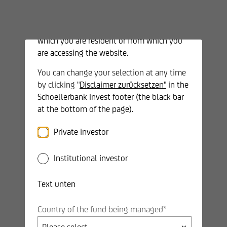
website. If you are interested in our
products, please complete your customer
classification and select the country in
which you are resident or from which you
Besonderheiten
are accessing the website.
Es werden für den Investmentfonds nur nachhaltige
You can change your selection at any time
Finanztitel erworben.
by clicking "
Disclaimer zurücksetzen"
in the
Schoellerbank Invest footer (the black bar
Einfach und übersichtlich, da nur ein Wertpapier am
at the bottom of the page).
Depot
Breite Streuung sorgt für zusätzliche Sicherheit.
Private investor
Hohe Sicherheit durch Ausgestaltung als
Institutional investor
Sondervermögen
Innerhalb des Fonds erfolgt ein automatischer
Text unten
Verlustausgleich, wodurch die Steuerbelastung ohne
administrativen Aufwand für den Anleger tendenziell
Country of the fund being managed*
geringer ist.