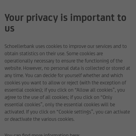
Your privacy is important to
us
Eckdaten
Schoellerbank uses cookies to improve our services and to
SB Anleihen Nachhaltig
obtain statistics on their use. Some cookies are
operationally necessary to ensure the functioning of the
website. However, no personal data is collected or stored at
any time. You can decide for yourself whether and which
cookies you want to allow or reject (with the exception of
essential cookies); if you click on “Allow all cookies”, you
agree to the use of all cookies; if you click on “Only
essential cookies”, only the essential cookies will be
activated. If you click on “Cookie settings”, you can activate
or deactivate the various cookies.
Schoellerbank Invest AG
Funds
Funds
SB Anleihe
You can find more information here: